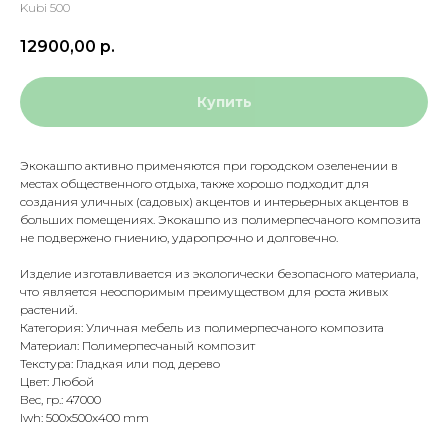
Kubi 500
12900,00
р.
Купить
Экокашпо активно применяются при городском озеленении в
местах общественного отдыха, также хорошо подходит для
создания уличных (садовых) акцентов и интерьерных акцентов в
больших помещениях. Экокашпо из полимерпесчаного композита
не подвержено гниению, ударопрочно и долговечно.
Изделие изготавливается из экологически безопасного материала,
что является неоспоримым преимуществом для роста живых
растений.
Категория: Уличная мебель из полимерпесчаного композита
Материал: Полимерпесчаный композит
Текстура: Гладкая или под дерево
Цвет: Любой
Вес, гр.: 47000
lwh: 500x500x400 mm